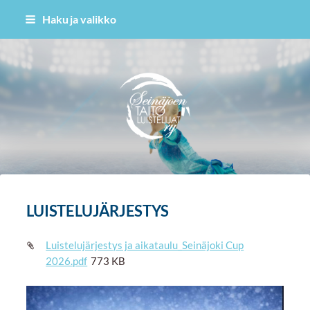
Siirry
Haku ja valikko
sivun
sisältöön
Seinäjoen Taitoluistelijat ry
LUISTELUJÄRJESTYS
Luistelujärjestys ja aikataulu_Seinäjoki Cup
2026.pdf
773 KB