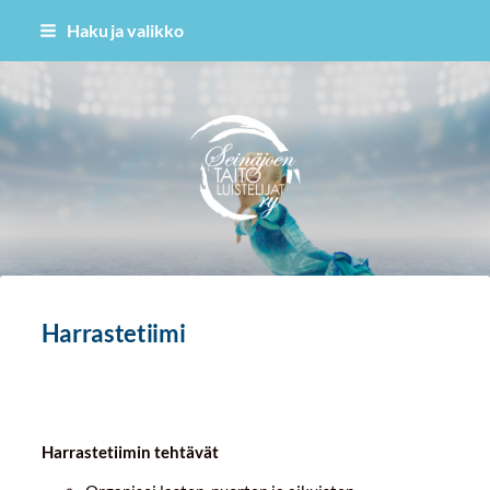
Siirry
Haku ja valikko
sivun
sisältöön
Seinäjoen Taitoluistelijat ry
Harrastetiimi
Harrastetiimin tehtävät