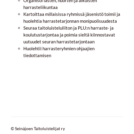
Organisoi lasten, nuorten ja aikuisten
harrasteliikuntaa
Kartoittaa millaisissa ryhmissä jäsenistö toimii ja
huolehtia harrastetarjonnan monipuolisuudesta
Seuraa taitoluisteluliiton ja PLU:n harraste- ja
koulutustarjontaa ja poimia sieltä kiinnostavat
uutuudet seuran harrastetarjontaan
Huolehtii harrasteryhmien ohjaajien
tiedottamisen
©
Seinäjoen Taitoluistelijat ry