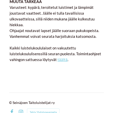
MUUTA TÄRKEÄÄ
Varusteet: kypärä, teroitetut luistimet ja lämpimät
joustavat vaatteet. Jäälle ei tulla tavallisissa
ulkovaatteissa, sillä niiden mukana jäälle kulkeutuu
hiekkaa.
Ohjaajat noutavat lapset jäälle suoraan pukukopeista.
Vanhemmat voivat seurata harjoituksia katsomosta.
Kaikki luistelukoululaiset on vakuutettu
luistelukoululisenssillä seuran puolesta. Toimintaohjeet
vahingon sattuessa löytyvät
täältä
.
©
Seinäjoen Taitoluistelijat ry
Tehty Yhdistysavaimella