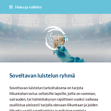
Siirry
Haku ja valikko
sivun
sisältöön
Seinäjoen Taitoluistelijat ry
Soveltavan luistelun ryhmä
Soveltavan luistelun tarkoituksena on tarjota
liikuntaharrastus sellaisille lapsille, joilla on vamman,
sairauden, tai toimintakyvyn rajoitteen vuoksi vaikeaa
osallistua yleisesti tarjolla olevaan liikuntaan ja joiden
liikunta vaatii soveltamista ja erityisosaamista.