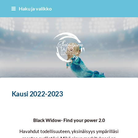
Siirry
Haku ja valikko
sivun
sisältöön
Seinäjoen Taitoluistelijat ry
Kausi 2022-2023
Black Widow- Find your power 2.0
Havahdut todellisuuteen, yksinäisyys ympärilläsi