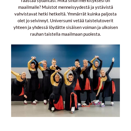
raastaa sydäntäsi. Mikä sinun merkityksesi on
maailmalle? Muistot menneisyydestä ja ystävistä
vahvistavat hetki hetkeltä. Ymmärrät kuinka paljosta
olet jo selvinnyt. Universumi vetää taistelutoverit
yhteen ja yhdessä löydätte sisäisen voiman ja ulkoisen
rauhan taistella maailmaan puolesta.