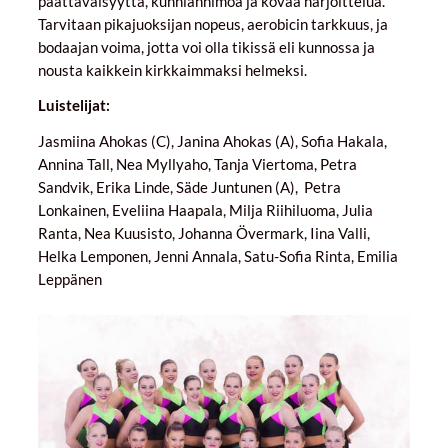
päättäväisyyttä, kunnianhimoa ja kovaa harjoittelua.
Tarvitaan pikajuoksijan nopeus, aerobicin tarkkuus, ja
bodaajan voima, jotta voi olla tikissä eli kunnossa ja
nousta kaikkein kirkkaimmaksi helmeksi.
Luistelijat:
Jasmiina Ahokas (C), Janina Ahokas (A), Sofia Hakala,
Annina Tall, Nea Myllyaho, Tanja Viertoma, Petra
Sandvik, Erika Linde, Säde Juntunen (A), Petra
Lonkainen, Eveliina Haapala, Milja Riihiluoma, Julia
Ranta, Nea Kuusisto, Johanna Övermark, Iina Valli,
Helka Lemponen, Jenni Annala, Satu-Sofia Rinta, Emilia
Leppänen