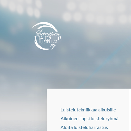
Siirry
sivun
sisältöön
Seinäjoen Taitoluistelijat ry
Luistelutekniikkaa aikuisille
Aikuinen-lapsi luisteluryhmä
Aloita luisteluharrastus