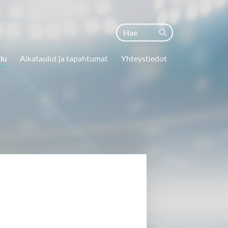
Haku
Hae
lu
Aikataulut ja tapahtumat
Yhteystiedot