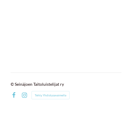
©
Seinäjoen Taitoluistelijat ry
Tehty Yhdistysavaimella
Facebook
Instagram