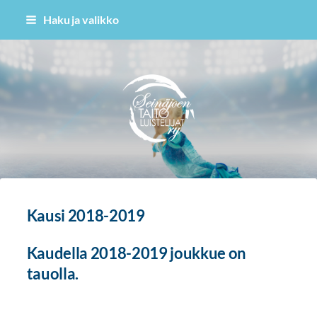
Siirry
Haku ja valikko
sivun
sisältöön
Seinäjoen Taitoluistelijat ry
Kausi 2018-2019
Kaudella 2018-2019 joukkue on
tauolla.