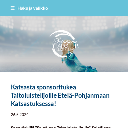
Siirry
Haku ja valikko
sivun
sisältöön
Seinäjoen Taitoluistelijat ry
Katsasta sponsoritukea
Taitoluistelijoille Etelä-Pohjanmaan
Katsastuksessa!
26.5.2024
Sano tiskillä "Seinäjoen Taitoluistelijoille". Seinäjoen